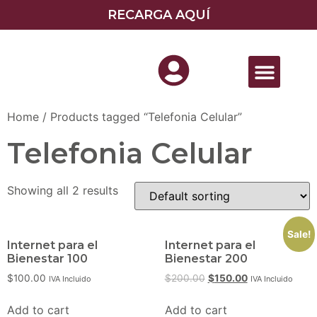
RECARGA AQUÍ
Quiero ser Distribuidor
Home
/ Products tagged “Telefonia Celular”
Telefonia Celular
Showing all 2 results
Sale!
Internet para el
Internet para el
Bienestar 100
Bienestar 200
$
100.00
$
200.00
$
150.00
IVA Incluido
IVA Incluido
Add to cart
Add to cart