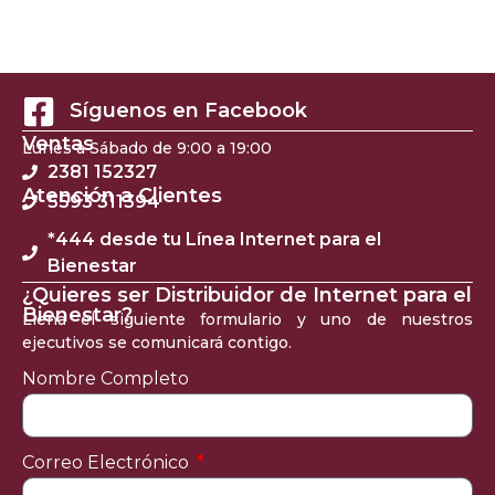
Síguenos en Facebook
Ventas
Lunes a Sábado de 9:00 a 19:00
2381 152327
Atención a Clientes
5593 311394
*444 desde tu Línea Internet para el
Bienestar
¿Quieres ser Distribuidor de Internet para el
Bienestar?
Llena el siguiente formulario y uno de nuestros
ejecutivos se comunicará contigo.
Nombre Completo
Correo Electrónico